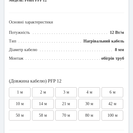
Модель:
Fenix PFP 12
Основні характеристики
Потужність
12 Вт/м
Тип
Нагрівальний кабель
Діаметр кабелю
8 мм
Монтаж
обігрів труб
(Довжина кабелю) PFP 12
1 м
2 м
3 м
4 м
6 м
10 м
14 м
21 м
30 м
42 м
50 м
58 м
70 м
80 м
100 м