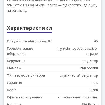
впишеться в будь-який інтер’єр — від квартири до офісу
чи магазину.
Характеристики
Потужність обігрівача, Вт
45
Горизонтальне
Функція повороту /вліво-
обертання
вправо
Керування
регулятор
Монтаж
підлоговий
Тип терморегулятора
ступінчастий регулятор
Гарантія
1 рік
Колір
білий
Сфера застосування
охолодження приміщень
Напруга
220 Вольт