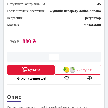
Потужність обігрівача, Вт
45
Горизонтальне обертання
Функція повороту /вліво-вправо
Керування
регулятор
Монтаж
підлоговий
880 ₴
1 390 ₴
В кредит
Купити
Хочу дешевше!
Опис
SmartLine - практичний і надійний вентилятор для