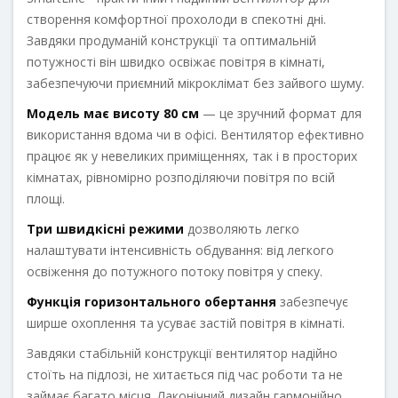
створення комфортної прохолоди в спекотні дні.
Завдяки продуманій конструкції та оптимальній
потужності він швидко освіжає повітря в кімнаті,
забезпечуючи приємний мікроклімат без зайвого шуму.
Модель має висоту 80 см
— це зручний формат для
використання вдома чи в офісі. Вентилятор ефективно
працює як у невеликих приміщеннях, так і в просторих
кімнатах, рівномірно розподіляючи повітря по всій
площі.
Три швидкісні режими
дозволяють легко
налаштувати інтенсивність обдування: від легкого
освіження до потужного потоку повітря у спеку.
Функція горизонтального обертання
забезпечує
ширше охоплення та усуває застій повітря в кімнаті.
Завдяки стабільній конструкції вентилятор надійно
стоїть на підлозі, не хитається під час роботи та не
займає багато місця. Лаконічний дизайн гармонійно