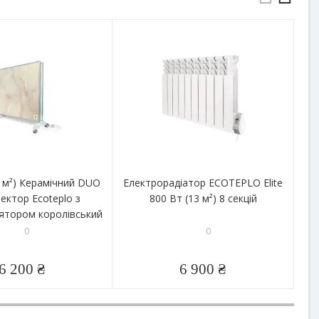
0 м²) Керамічний DUO
Електрорадіатор ECOTEPLO Elite
ектор Ecoteplo з
800 Вт (13 м²) 8 секцій
ятором королівський
те
мармур
0
0
6 200 ₴
6 900 ₴