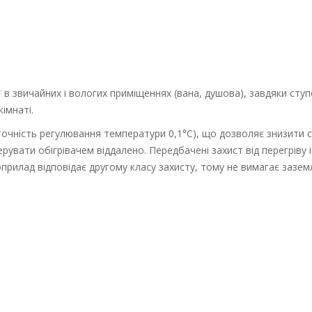
 в звичайних і вологих приміщеннях (вана, душова), завдяки ст
імнаті.
точність регулювання температури 0,1°C), що дозволяє знизити с
рувати обігрівачем віддалено. Передбачені захист від перегріву 
прилад відповідає другому класу захисту, тому не вимагає зазе