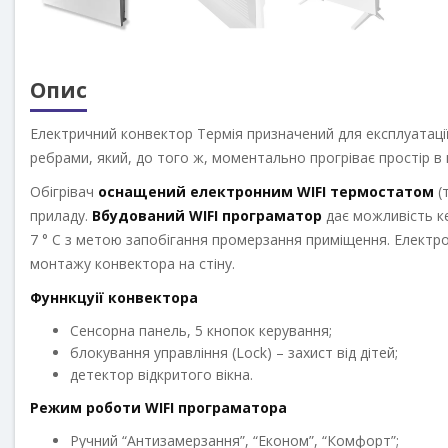
Опис
Електричний конвектор Термія призначений для експлуатації
ребрами, який, до того ж, моментально прогріває простір в к
Обігрівач
оснащений електронним WIFI термостатом
(
приладу.
Вбудований WIFI програматор
дає можливість ке
7 ° С з метою запобігання промерзання приміщення. Електро
монтажу конвектора на стіну.
Фуннкцуії конвектора
Cенсорна панель, 5 кнопок керування;
блокування управління (Lock) – захист від дітей;
детектор відкритого вікна.
Режим роботи WIFI програматора
Ручний “Антизамерзання”, “Економ”, “Комфорт”;