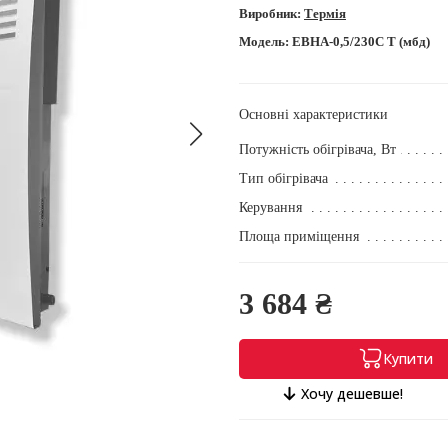
Виробник:
Термія
Модель:
ЕВНА-0,5/230С Т (мбд)
Основні характеристики
Потужність обігрівача, Вт
Тип обігрівача
Керування
Площа приміщення
3 684 ₴
Купити
Хочу дешевше!