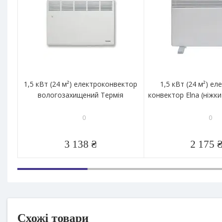
1,5 кВт (24 м²) електроконвектор
1,5 кВт (24 м²) е
вологозахищений Термія
конвектор Elna (ніжки
0
0
3 138 ₴
2 175 
Схожі товари