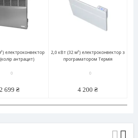
 м²) електроконвектор
2,0 кВт (32 м²) електроконвектор з
1,5
(колір антрацит)
програматором Термія
0
0
2 699 ₴
4 200 ₴