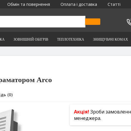
Обмін та повернення
Оплата і доставка
Статті
ІКА
ЗОВНІШНІЙ ОБІГРІВ
ТЕПЛОТЕХНІКА
ЗНИЩУВАЧІ КОМАХ
граматором Arco
дь (0)
Акція!
Зроби замовлення 
менеджера.