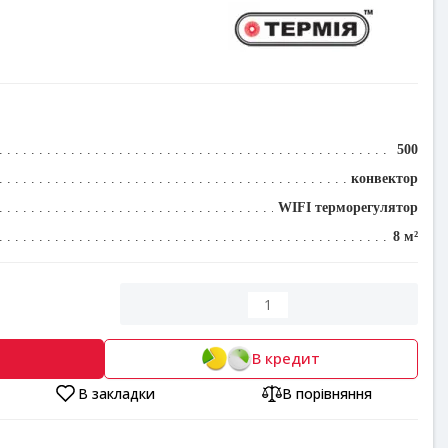
500
конвектор
WIFI терморегулятор
8 м²
В кредит
В закладки
В порівняння