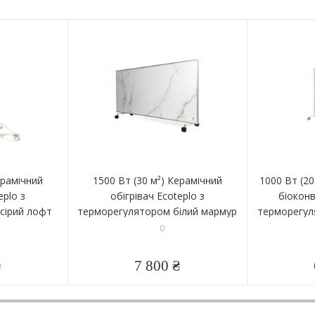
ерамічний
1500 Вт (30 м²) Керамічний
1000 Вт (2
eplo з
обігрівач Ecoteplo з
біоконв
сірий лофт
терморегулятором білий мармур
терморегул
0
₴
7 800 ₴