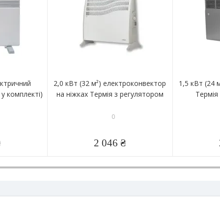
лектричний
2,0 кВт (32 м²) електроконвектор
1,5 кВт (24
 у комплекті)
на ніжках Термія з регулятором
Термія 
0
₴
2 046 ₴