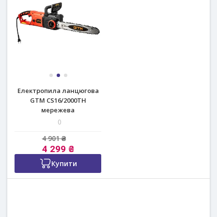
Електропила ланцюгова
GTM CS16/2000ТН
мережева
0
4 901 ₴
4 299 ₴
Купити