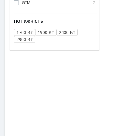
GTM
7
ПОТУЖНІСТЬ
1700 Вт
1900 Вт
2400 Вт
2900 Вт
Бензопила
CN40-CH 1.
5