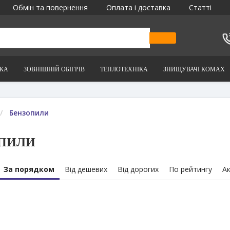
Обмін та повернення
Оплата і доставка
Статті
ІКА
ЗОВНІШНІЙ ОБІГРІВ
ТЕПЛОТЕХНІКА
ЗНИЩУВАЧІ КОМАХ
Бензопили
ПИЛИ
За порядком
Від дешевих
Від дорогих
По рейтингу
Ак
-5%