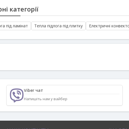
ні категорії
га під ламінат
Тепла підлога під плитку
Електричні конвект
Viber чат
Напишіть нам у вайбер