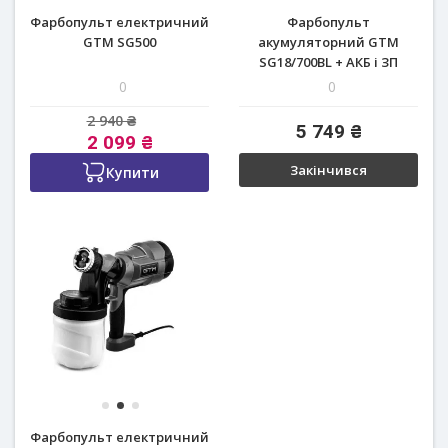
Фарбопульт електричний
Фарбопульт
GTM SG500
акумуляторний GTM
SG18/700BL + АКБ і ЗП
(SG18/700BL_KIT)
0
0
2 940 ₴
5 749 ₴
2 099 ₴
Закінчився
Купити
Фарбопульт електричний