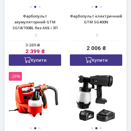
Фарбопульт
Фарбопульт електричний
акумуляторний GTM
GTM SG400N
SG18/700BL без АКБ і ЗП
(SG18/700BL)
0
0
3 289 ₴
2 006 ₴
2 399 ₴
Купити
Купити
-29%