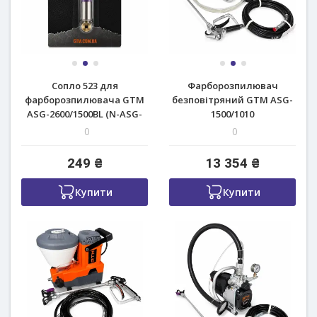
Сопло 523 для
Фарборозпилювач
фарборозпилювача GTM
безповітряний GTM ASG-
ASG-2600/1500BL (N-ASG-
1500/1010
2600/1500BL)
0
0
249 ₴
13 354 ₴
Купити
Купити